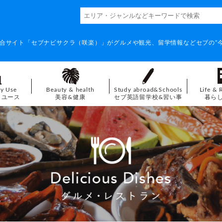
合サイト「セブナビサクラ（咲楽）」がグルメや観光、留学情報などセブの”今
ay Use
Beauty & health
Study abroad&Schools
Life & 
イユース
美容&健康
セブ英語留学校&習い事
暮ら