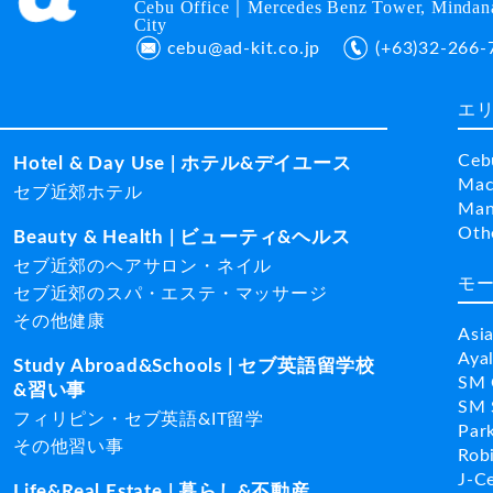
Cebu Office｜Mercedes Benz Tower, Mindana
City
cebu@ad-kit.co.jp
(+63)32-266-
エ
Ceb
Hotel & Day Use | ホテル&デイユース
Mac
セブ近郊ホテル
Man
Ot
Beauty & Health | ビューティ&ヘルス
セブ近郊のヘアサロン・ネイル
モ
セブ近郊のスパ・エステ・マッサージ
その他健康
Asi
Aya
Study Abroad&Schools | セブ英語留学校
SM 
&習い事
SM 
フィリピン・セブ英語&IT留学
Par
その他習い事
Rob
J-C
Life&Real Estate | 暮らし&不動産