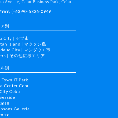
o Avenue, Cebu Business Park, Cebu
7969
,
(+63)90-5336-0949
リア別
u City | セブ市
tan Island | マクタン島
daue City | マンダウエ市
hers | その他広域エリア
ール別
a Town IT Park
la Center Cebu
City Cebu
Seaside
kmall
insons Galleria
entre