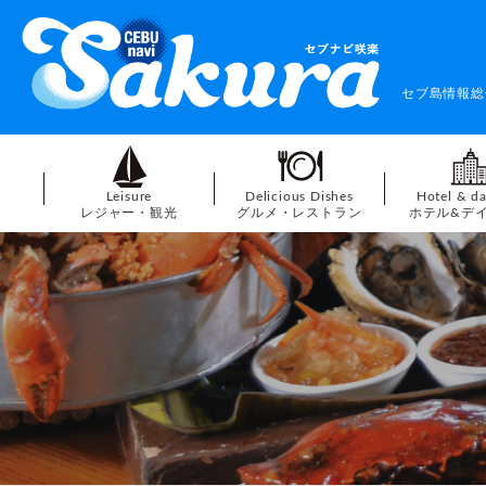
セブ島情報総
Leisure
Delicious Dishes
Hotel & d
レジャー・観光
グルメ・レストラン
ホテル&デ