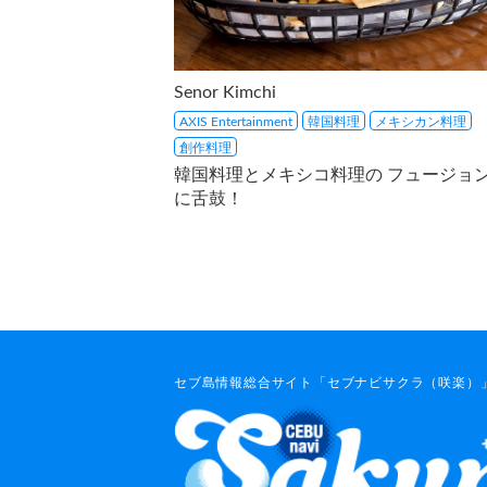
Senor Kimchi
AXIS Entertainment
韓国料理
メキシカン料理
創作料理
韓国料理とメキシコ料理の フュージョ
に舌鼓！
セブ島情報総合サイト「セブナビサクラ（咲楽）」