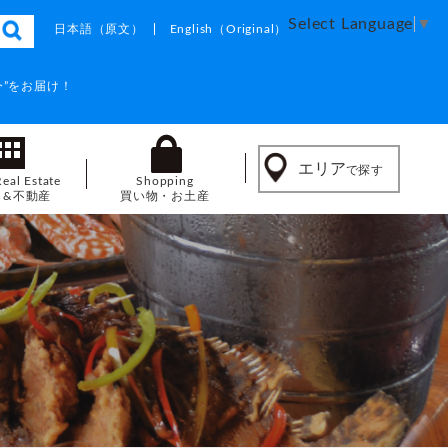
Select Language
▼
日本語
（原文）
English
（Original）
”をお届け！
エリア
で探す
Real Estate
Shopping
し&不動産
買い物・お土産