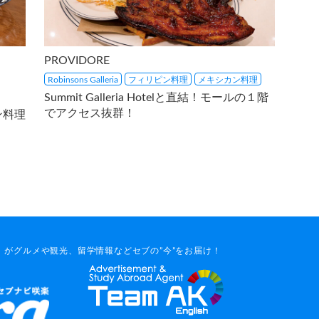
PROVIDORE
Robinsons Galleria
フィリピン料理
メキシカン料理
Summit Galleria Hotelと直結！モールの１階
でアクセス抜群！
ン料理
がグルメや観光、留学情報などセブの”今”をお届け！