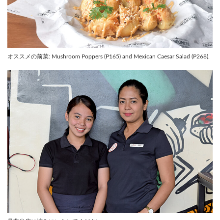
オススメの前菜: Mushroom Poppers (P165) and Mexican Caesar Salad (P268).