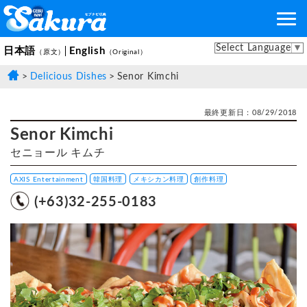
Select Language
▼
日本語
English
（原文）
（Original）
Delicious Dishes
Senor Kimchi
最終更新日：08/29/2018
Senor Kimchi
セニョール キムチ
AXIS Entertainment
韓国料理
メキシカン料理
創作料理
(+63)32-255-0183