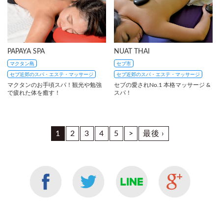
PAPAYA SPA
NUAT THAI
マクタン島
セブ市
セブ近郊のスパ・エステ・マッサージ
セブ近郊のスパ・エステ・マッサージ
マクタンのお手頃スパ！観光や勉強
セブの愛されNo.1 本格マッサージ &
で疲れた体を癒す！
スパ！
1
2
3
4
5
>
最後 ›