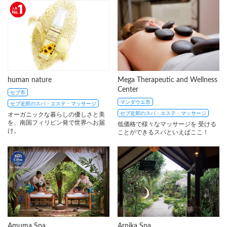
human nature
Mega Therapeutic and Wellness
Center
セブ市
マンダウエ市
セブ近郊のスパ・エステ・マッサージ
セブ近郊のスパ・エステ・マッサージ
オーガニックな暮らしの優しさと美
を、南国フィリピン発で世界へお届
低価格で様々なマッサージを 受ける
け。
ことができるスパといえばここ！
Amuma Spa
Arnika Spa