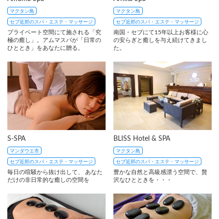
マクタン島
マクタン島
セブ近郊のスパ・エステ・マッサージ
セブ近郊のスパ・エステ・マッサージ
プライベート空間にて施される「究
南国・セブにて15年以上お客様に心
極の癒し」。アムマスパが「日常の
の安らぎと癒しを与え続けてきまし
ひととき」をあなたに贈る。
た。
S-SPA
BLISS Hotel & SPA
マンダウエ市
マクタン島
セブ近郊のスパ・エステ・マッサージ
セブ近郊のスパ・エステ・マッサージ
毎日の喧騒から抜け出して、 あなた
豊かな自然と高級感漂う空間で、贅
だけの非日常的な癒しの空間を
沢なひとときを・・・