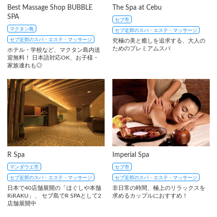
Best Massage Shop BUBBLE
The Spa at Cebu
SPA
セブ市
マクタン島
セブ近郊のスパ・エステ・マッサージ
セブ近郊のスパ・エステ・マッサージ
究極の美と癒しを追求する、大人の
ためのプレミアムスパ
ホテル・学校など、マクタン島内送
迎無料！ 日本語対応OK、お子様・
家族連れも◎
R Spa
Imperial Spa
マンダウエ市
セブ市
セブ近郊のスパ・エステ・マッサージ
セブ近郊のスパ・エステ・マッサージ
日本で40店舗展開の「ほぐしや本舗
非日常の時間、極上のリラックスを
RiRAKU」、 セブ島でR SPAとして2
求めるカップルにおすすめ！
店舗展開中