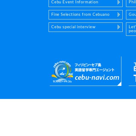
Cebu Event Information
Phi
Fine Selections from Cebuano
Gou
Cebu special interview
Let
peo