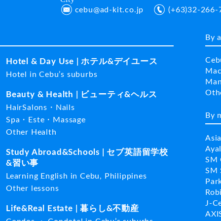
cebu@ad-kit.co.jp
(+63)32-266-
By 
Ceb
Hotel & Day Use | ホテル&デイユース
Mac
Hotel in Cebu’s suburbs
Man
Ot
Beauty & Health | ビューティ&ヘルス
HairSalons・Nails
By 
Spa・Este・Massage
Other Health
Asi
Aya
Study Abroad&Schools | セブ英語留学校
SM 
&習い事
SM 
Learning English in Cebu, Philippines
Par
Other lessons
Rob
J-C
Life&Real Estate | 暮らし&不動産
AXI