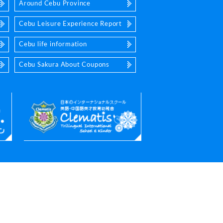
Around Cebu Province
Cebu Leisure Experience Report
Cebu life information
Cebu Sakura About Coupons