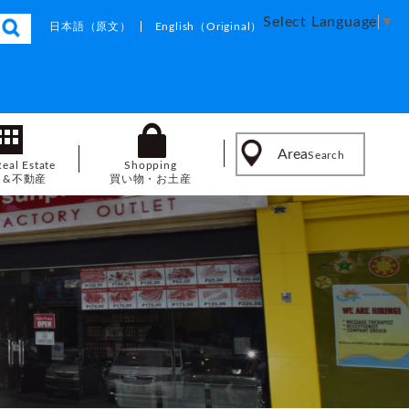
Select Language
▼
日本語
（原文）
English
（Original）
Area
Search
Real Estate
Shopping
し&不動産
買い物・お土産