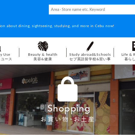
ion about dining, sightseeing, studying, and more in Cebu now!
ay Use
Beauty & health
Study abroad&Schools
Life & 
イユース
美容&健康
セブ英語留学校&習い事
暮ら