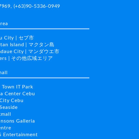
7969
,
(+63)90-5336-0949
area
u City | セブ市
tan Island | マクタン島
daue City | マンダウエ市
hers | その他広域エリア
mall
a Town IT Park
la Center Cebu
City Cebu
Seaside
kmall
insons Galleria
entre
S Entertainment