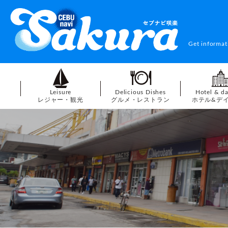
Get informat
Leisure
Delicious Dishes
Hotel & d
レジャー・観光
グルメ・レストラン
ホテル&デ