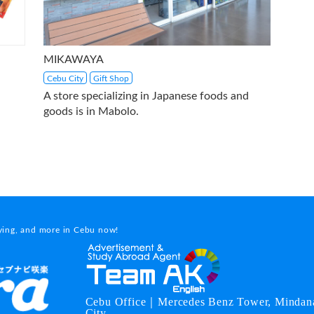
MIKAWAYA
Cebu City
Gift Shop
A store specializing in Japanese foods and
goods is in Mabolo.
dying, and more in Cebu now!
Cebu Office｜Mercedes Benz Tower, Mindana
City