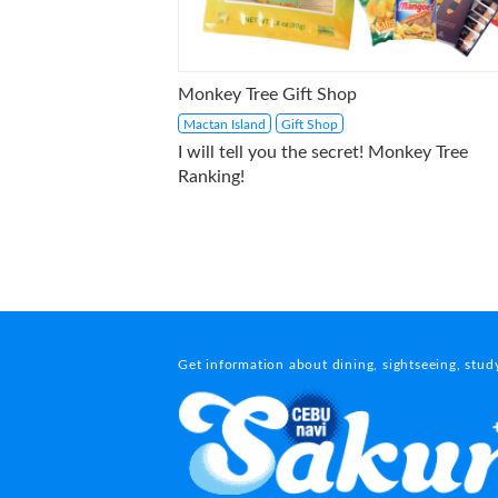
Monkey Tree Gift Shop
Mactan Island
Gift Shop
I will tell you the secret! Monkey Tree
Ranking!
Get information about dining, sightseeing, stu