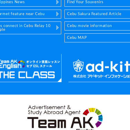
lippines News
Find Your Souvenirs
rmet feature near Cebu
Cebu Sakura Featured Article
's connect in Cebu Relay 10
Cebu movie information
ple
Cebu MAP