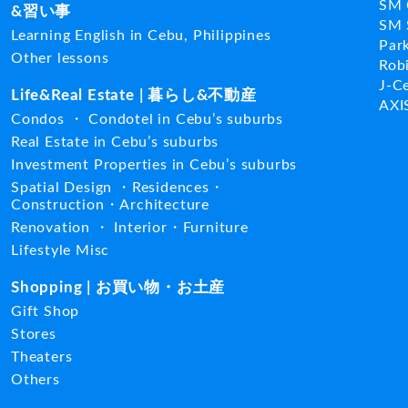
SM 
&習い事
SM 
Learning English in Cebu, Philippines
Par
Other lessons
Rob
J-C
Life&Real Estate | 暮らし&不動産
AXI
Condos ・ Condotel in Cebu’s suburbs
Real Estate in Cebu’s suburbs
Investment Properties in Cebu’s suburbs
Spatial Design ・Residences・
Construction・Architecture
Renovation ・ Interior・Furniture
Lifestyle Misc
Shopping | お買い物・お土産
Gift Shop
Stores
Theaters
Others