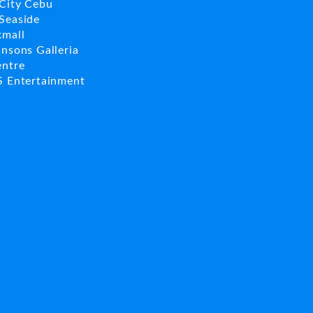
City Cebu
Seaside
kmall
insons Galleria
entre
S Entertainment