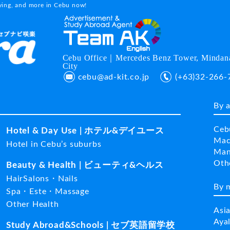
dying, and more in Cebu now!
Cebu Office｜Mercedes Benz Tower, Mindana
City
cebu@ad-kit.co.jp
(+63)32-266-
By 
Ceb
Hotel & Day Use | ホテル&デイユース
Mac
Hotel in Cebu’s suburbs
Man
Ot
Beauty & Health | ビューティ&ヘルス
HairSalons・Nails
By 
Spa・Este・Massage
Other Health
Asi
Aya
Study Abroad&Schools | セブ英語留学校