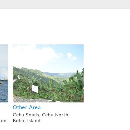
Other Area
Cebu South, Cebu North,
don
Bohol Island