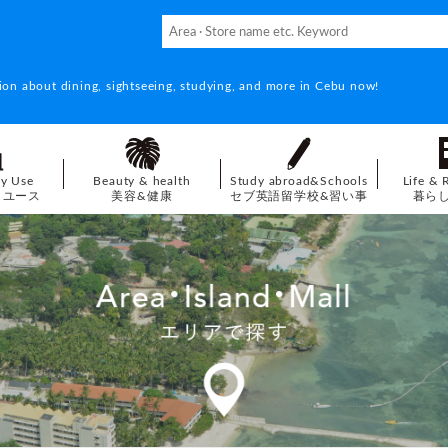
ion about dining, sightseeing, studying, and more in Cebu now!
ay Use
Beauty & health
Study abroad&Schools
Life & 
イユース
美容&健康
セブ英語留学校&習い事
暮ら