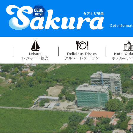
Get informat
Leisure
Delicious Dishes
Hotel & d
レジャー・観光
グルメ・レストラン
ホテル&デ