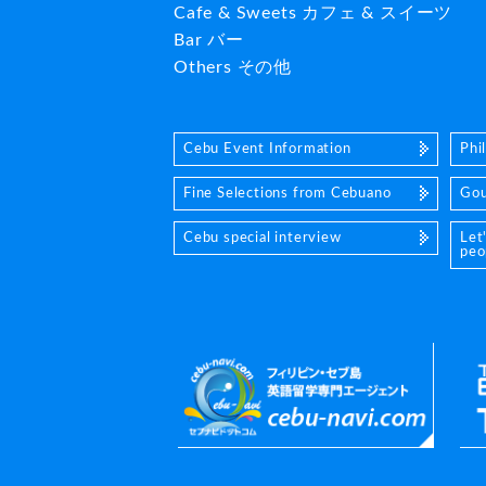
Cafe & Sweets カフェ & スイーツ
Bar バー
Others その他
Cebu Event Information
Phi
Fine Selections from Cebuano
Gou
Cebu special interview
Let
peo