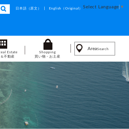
Select Language
▼
日本語
（原文）
English
（Original）
Area
Search
Real Estate
Shopping
し&不動産
買い物・お土産