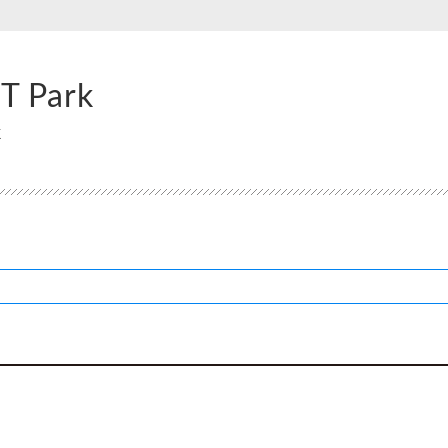
IT Park
k
)