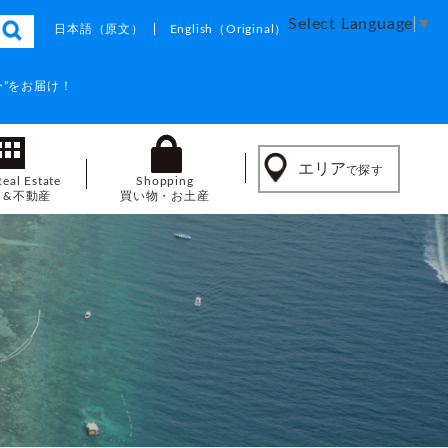
Select Language
▼
日本語
（原文）
English
（Original）
”をお届け！
エリア
で探す
Real Estate
Shopping
し&不動産
買い物・お土産