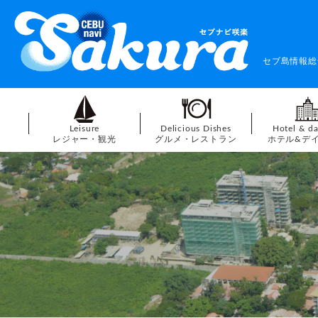
セブ島情報総
Leisure
Delicious Dishes
Hotel & d
レジャー・観光
グルメ・レストラン
ホテル&デ