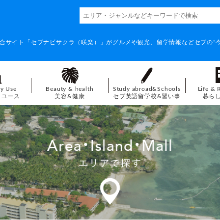
合サイト「セブナビサクラ（咲楽）」がグルメや観光、留学情報などセブの”今
ay Use
Beauty & health
Study abroad&Schools
Life & 
イユース
美容&健康
セブ英語留学校&習い事
暮ら