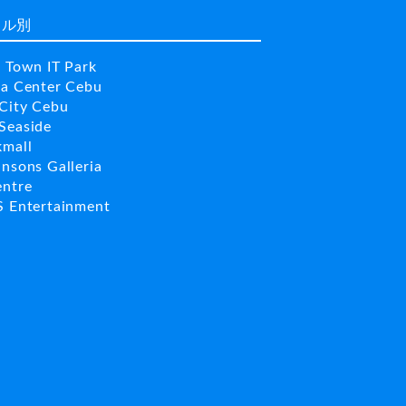
ール別
a Town IT Park
la Center Cebu
City Cebu
Seaside
kmall
insons Galleria
entre
S Entertainment